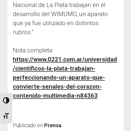
Nacional de La Plata trabajan en el
Prensa
desarrollo del WIMUMO, un aparato
Contacto
que ya fue utilizado en distintos
rubros.”
Nota completa:
https://www.0221.com.ar/universidad
/cientificos-la-plata-trabajan-
perfeccionando-un-aparato-que-
convierte-senales-del-corazon-
contenido-multimedia-n84363
Alto contraste
Tamaño del texto
Publicado en
Prensa