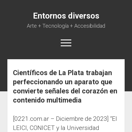
Entornos diversos
Arte + Tecnología + Accesibilidad
open
menu
Científicos de La Plata trabajan
Inicio
perfeccionando un aparato que
Equipo
convierte señales del corazón en
Eventos
contenido multimedia
Videos
[0221.com.ar – Diciembre de 2023] “El
Publicaciones
LEICI, CONICET y la Universidad
Vínculos